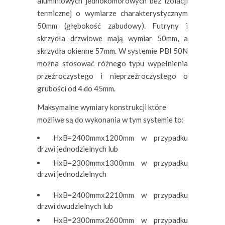
aluminiowych jednokomorowych bez izolacji
termicznej o wymiarze charakterystycznym
50mm (głębokość zabudowy). Futryny i
skrzydła drzwiowe mają wymiar 50mm, a
skrzydła okienne 57mm. W systemie PBI 50N
można stosować różnego typu wypełnienia
przeźroczystego i nieprzeźroczystego o
grubości od 4 do 45mm.
Maksymalne wymiary konstrukcji które
możliwe są do wykonania w tym systemie to:
HxB=2400mmx1200mm w przypadku
drzwi jednodzielnych lub
HxB=2300mmx1300mm w przypadku
drzwi jednodzielnych
HxB=2400mmx2210mm w przypadku
drzwi dwudzielnych lub
HxB=2300mmx2600mm w przypadku